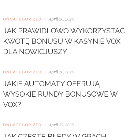
b
e
r
April 26, 2026
UNCATEGORIZED
g
r
JAK PRAWIDŁOWO WYKORZYSTAĆ
e
n
KWOTĘ BONUSU W KASYNIE VOX
,
DLA NOWICJUSZY
n
o
s
e
April 26, 2026
UNCATEGORIZED
a
JAKIE AUTOMATY OFERUJĄ
s
a
WYSOKIE RUNDY BONUSOWE W
n
c
VOX?
t
u
s
April 25, 2026
e
UNCATEGORIZED
s
JAK CZĘSTE BŁĘDY W GRACH