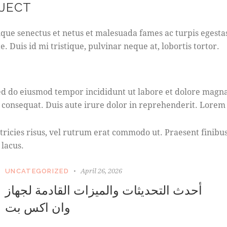
OJECT
que senectus et netus et malesuada fames ac turpis egestas. 
Duis id mi tristique, pulvinar neque at, lobortis tortor.
S
t
 sed do eiusmod tempor incididunt ut labore et dolore magn
e
 consequat. Duis aute irure dolor in reprehenderit. Lorem i
t
c
l
ultricies risus, vel rutrum erat commodo ut. Praesent fini
i
 lacus.
t
a
k
April 26, 2026
UNCATEGORIZED
a
أحدث التحديثات والميزات القادمة لجهاز
s
d
وان اكس بت
g
u