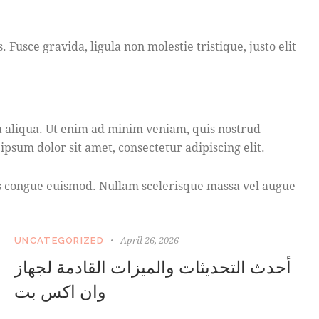
Fusce gravida, ligula non molestie tristique, justo elit
a aliqua. Ut enim ad minim veniam, quis nostrud
psum dolor sit amet, consectetur adipiscing elit.
bus congue euismod. Nullam scelerisque massa vel augue
April 26, 2026
UNCATEGORIZED
أحدث التحديثات والميزات القادمة لجهاز
وان اكس بت