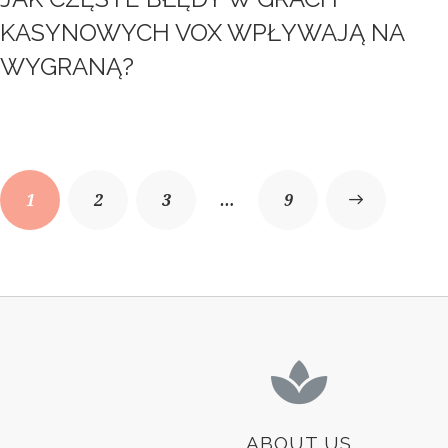
KASYNOWYCH VOX WPŁYWAJĄ NA
WYGRANĄ?
1
2
3
…
>
9
ABOUT US