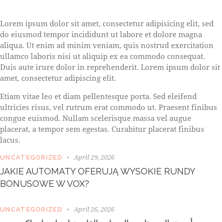
S
Lorem ipsum dolor sit amet, consectetur adipisicing elit, sed
t
do eiusmod tempor incididunt ut labore et dolore magna
e
aliqua. Ut enim ad minim veniam, quis nostrud exercitation
t
ullamco laboris nisi ut aliquip ex ea commodo consequat.
c
l
Duis aute irure dolor in reprehenderit. Lorem ipsum dolor sit
i
amet, consectetur adipiscing elit.
t
a
Etiam vitae leo et diam pellentesque porta. Sed eleifend
k
ultricies risus, vel rutrum erat commodo ut. Praesent finibus
a
congue euismod. Nullam scelerisque massa vel augue
s
placerat, a tempor sem egestas. Curabitur placerat finibus
d
lacus.
g
u
April 29, 2026
UNCATEGORIZED
b
JAKIE AUTOMATY OFERUJĄ WYSOKIE RUNDY
e
BONUSOWE W VOX?
r
g
r
April 26, 2026
UNCATEGORIZED
e