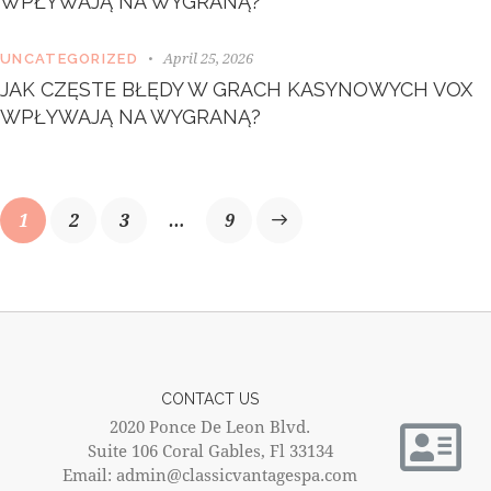
WPŁYWAJĄ NA WYGRANĄ?
April 25, 2026
UNCATEGORIZED
JAK CZĘSTE BŁĘDY W GRACH KASYNOWYCH VOX
WPŁYWAJĄ NA WYGRANĄ?
1
2
3
>
…
9
CONTACT US
2020 Ponce De Leon Blvd.
Suite 106 Coral Gables, Fl 33134
Email: admin@classicvantagespa.com