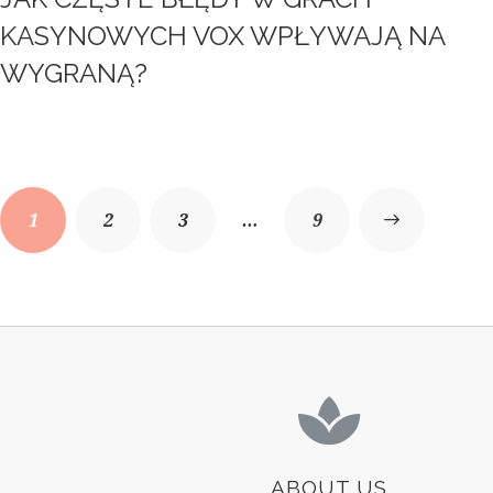
KASYNOWYCH VOX WPŁYWAJĄ NA
WYGRANĄ?
1
2
3
…
>
9
ABOUT US