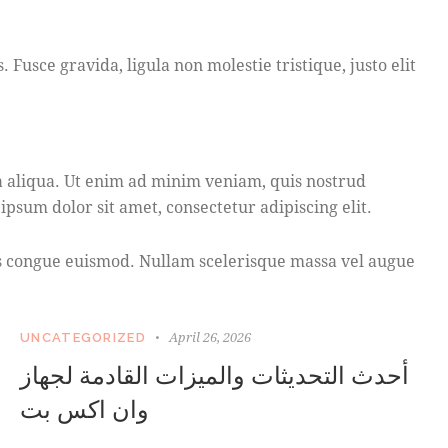
Fusce gravida, ligula non molestie tristique, justo elit
a aliqua. Ut enim ad minim veniam, quis nostrud
psum dolor sit amet, consectetur adipiscing elit.
bus congue euismod. Nullam scelerisque massa vel augue
April 26, 2026
UNCATEGORIZED
أحدث التحديثات والميزات القادمة لجهاز
وان اكس بت