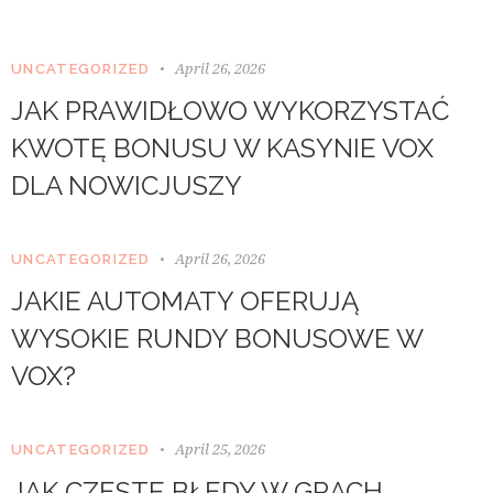
b
e
r
April 26, 2026
UNCATEGORIZED
g
r
JAK PRAWIDŁOWO WYKORZYSTAĆ
e
n
KWOTĘ BONUSU W KASYNIE VOX
,
DLA NOWICJUSZY
n
o
s
e
April 26, 2026
UNCATEGORIZED
a
JAKIE AUTOMATY OFERUJĄ
s
a
WYSOKIE RUNDY BONUSOWE W
n
c
VOX?
t
u
s
April 25, 2026
e
UNCATEGORIZED
s
JAK CZĘSTE BŁĘDY W GRACH