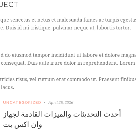
OJECT
que senectus et netus et malesuada fames ac turpis egestas. 
Duis id mi tristique, pulvinar neque at, lobortis tortor.
S
t
 sed do eiusmod tempor incididunt ut labore et dolore magn
e
 consequat. Duis aute irure dolor in reprehenderit. Lorem i
t
c
l
ultricies risus, vel rutrum erat commodo ut. Praesent fini
i
 lacus.
t
a
k
April 26, 2026
UNCATEGORIZED
a
أحدث التحديثات والميزات القادمة لجهاز
s
d
وان اكس بت
g
u