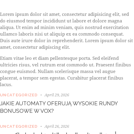
S
Lorem ipsum dolor sit amet, consectetur adipisicing elit, sed
t
do eiusmod tempor incididunt ut labore et dolore magna
e
aliqua. Ut enim ad minim veniam, quis nostrud exercitation
t
ullamco laboris nisi ut aliquip ex ea commodo consequat.
c
l
Duis aute irure dolor in reprehenderit. Lorem ipsum dolor sit
i
amet, consectetur adipiscing elit.
t
a
Etiam vitae leo et diam pellentesque porta. Sed eleifend
k
ultricies risus, vel rutrum erat commodo ut. Praesent finibus
a
congue euismod. Nullam scelerisque massa vel augue
s
placerat, a tempor sem egestas. Curabitur placerat finibus
d
lacus.
g
u
April 29, 2026
UNCATEGORIZED
b
JAKIE AUTOMATY OFERUJĄ WYSOKIE RUNDY
e
BONUSOWE W VOX?
r
g
r
April 26, 2026
UNCATEGORIZED
e