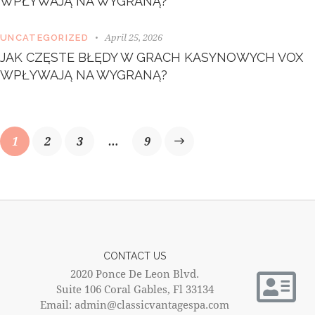
WPŁYWAJĄ NA WYGRANĄ?
April 25, 2026
UNCATEGORIZED
JAK CZĘSTE BŁĘDY W GRACH KASYNOWYCH VOX
WPŁYWAJĄ NA WYGRANĄ?
1
2
3
>
…
9
CONTACT US
2020 Ponce De Leon Blvd.
Suite 106 Coral Gables, Fl 33134
Email: admin@classicvantagespa.com