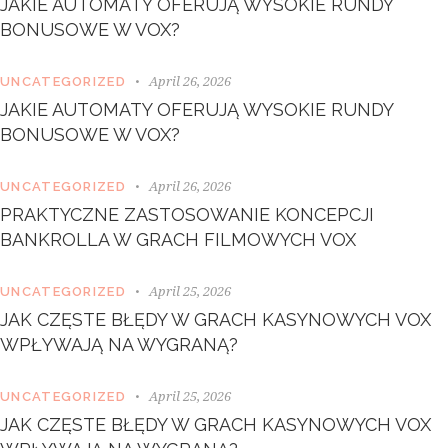
JAKIE AUTOMATY OFERUJĄ WYSOKIE RUNDY
e
BONUSOWE W VOX?
t
d
o
April 26, 2026
UNCATEGORIZED
l
JAKIE AUTOMATY OFERUJĄ WYSOKIE RUNDY
o
BONUSOWE W VOX?
r
e
.
April 26, 2026
UNCATEGORIZED
B
PRAKTYCZNE ZASTOSOWANIE KONCEPCJI
y
K
BANKROLLA W GRACH FILMOWYCH VOX
e
v
April 25, 2026
UNCATEGORIZED
i
n
JAK CZĘSTE BŁĘDY W GRACH KASYNOWYCH VOX
S
WPŁYWAJĄ NA WYGRANĄ?
m
i
April 25, 2026
t
UNCATEGORIZED
h
JAK CZĘSTE BŁĘDY W GRACH KASYNOWYCH VOX