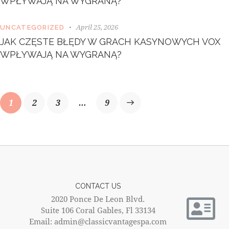
WPŁYWAJĄ NA WYGRANĄ?
April 25, 2026
UNCATEGORIZED
JAK CZĘSTE BŁĘDY W GRACH KASYNOWYCH VOX
WPŁYWAJĄ NA WYGRANĄ?
1
2
3
>
…
9
CONTACT US
2020 Ponce De Leon Blvd.
Suite 106 Coral Gables, Fl 33134
Email: admin@classicvantagespa.com