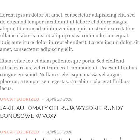
S
Lorem ipsum dolor sit amet, consectetur adipisicing elit, sed
t
do eiusmod tempor incididunt ut labore et dolore magna
e
aliqua. Ut enim ad minim veniam, quis nostrud exercitation
t
ullamco laboris nisi ut aliquip ex ea commodo consequat.
c
l
Duis aute irure dolor in reprehenderit. Lorem ipsum dolor sit
i
amet, consectetur adipiscing elit.
t
a
Etiam vitae leo et diam pellentesque porta. Sed eleifend
k
ultricies risus, vel rutrum erat commodo ut. Praesent finibus
a
congue euismod. Nullam scelerisque massa vel augue
s
placerat, a tempor sem egestas. Curabitur placerat finibus
d
lacus.
g
u
April 29, 2026
UNCATEGORIZED
b
JAKIE AUTOMATY OFERUJĄ WYSOKIE RUNDY
e
BONUSOWE W VOX?
r
g
r
April 26, 2026
UNCATEGORIZED
e