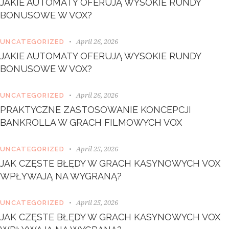
JAKIE AUTOMATY OFERUJĄ WYSOKIE RUNDY
e
BONUSOWE W VOX?
t
d
o
April 26, 2026
UNCATEGORIZED
l
JAKIE AUTOMATY OFERUJĄ WYSOKIE RUNDY
o
BONUSOWE W VOX?
r
e
.
April 26, 2026
UNCATEGORIZED
B
PRAKTYCZNE ZASTOSOWANIE KONCEPCJI
y
K
BANKROLLA W GRACH FILMOWYCH VOX
e
v
April 25, 2026
UNCATEGORIZED
i
n
JAK CZĘSTE BŁĘDY W GRACH KASYNOWYCH VOX
S
WPŁYWAJĄ NA WYGRANĄ?
m
i
April 25, 2026
t
UNCATEGORIZED
h
JAK CZĘSTE BŁĘDY W GRACH KASYNOWYCH VOX