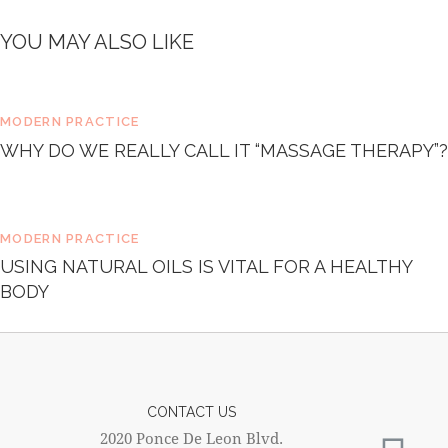
e
t
YOU MAY ALSO LIKE
d
o
l
o
MODERN PRACTICE
r
e
WHY DO WE REALLY CALL IT “MASSAGE THERAPY”?
.
B
y
K
MODERN PRACTICE
e
USING NATURAL OILS IS VITAL FOR A HEALTHY
v
i
BODY
n
S
m
i
t
h
CONTACT US
2020 Ponce De Leon Blvd.