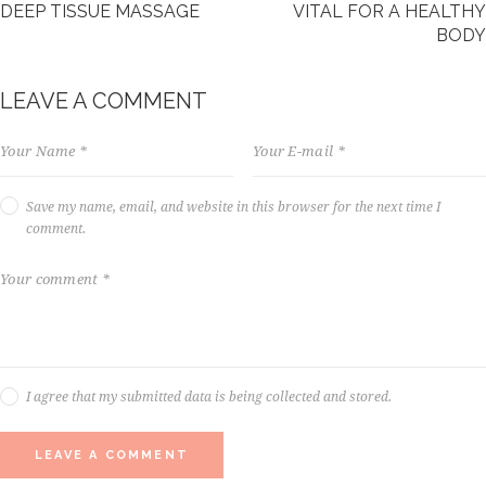
DEEP TISSUE MASSAGE
VITAL FOR A HEALTHY
,
BODY
n
o
s
LEAVE A COMMENT
e
a
s
a
n
Save my name, email, and website in this browser for the next time I
c
comment.
t
u
s
e
s
t
l
a
I agree that my submitted data is being collected and stored.
b
o
r
e