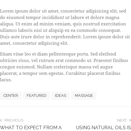
S
Lorem ipsum dolor sit amet, consectetur adipisicing elit, sed
t
do eiusmod tempor incididunt ut labore et dolore magna
e
aliqua. Ut enim ad minim veniam, quis nostrud exercitation
t
ullamco laboris nisi ut aliquip ex ea commodo consequat.
c
l
Duis aute irure dolor in reprehenderit. Lorem ipsum dolor sit
i
amet, consectetur adipiscing elit.
t
a
Etiam vitae leo et diam pellentesque porta. Sed eleifend
k
ultricies risus, vel rutrum erat commodo ut. Praesent finibus
a
congue euismod. Nullam scelerisque massa vel augue
s
placerat, a tempor sem egestas. Curabitur placerat finibus
d
lacus.
g
u
b
CENTER
FEATURED
IDEAS
MASSAGE
e
r
g
r
PREVIOUS
NEXT
e
WHAT TO EXPECT FROM A
USING NATURAL OILS IS
n