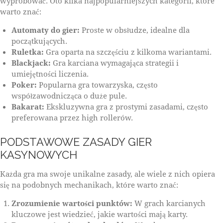
wypróbować. Oto kilka najpopularniejszych kategorii, które
warto znać:
Automaty do gier:
Proste w obsłudze, idealne dla
początkujących.
Ruletka:
Gra oparta na szczęściu z kilkoma wariantami.
Blackjack:
Gra karciana wymagająca strategii i
umiejętności liczenia.
Poker:
Popularna gra towarzyska, często
współzawodnicząca o duże pule.
Bakarat:
Ekskluzywna gra z prostymi zasadami, często
preferowana przez high rollerów.
PODSTAWOWE ZASADY GIER
KASYNOWYCH
Każda gra ma swoje unikalne zasady, ale wiele z nich opiera
się na podobnych mechanikach, które warto znać:
Zrozumienie wartości punktów:
W grach karcianych
kluczowe jest wiedzieć, jakie wartości mają karty.