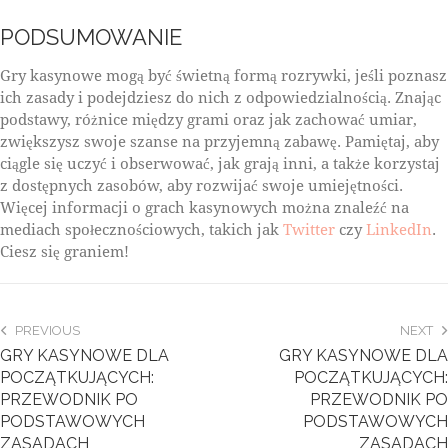
PODSUMOWANIE
Gry kasynowe mogą być świetną formą rozrywki, jeśli poznasz
ich zasady i podejdziesz do nich z odpowiedzialnością. Znając
podstawy, różnice między grami oraz jak zachować umiar,
zwiększysz swoje szanse na przyjemną zabawę. Pamiętaj, aby
ciągle się uczyć i obserwować, jak grają inni, a także korzystaj
z dostępnych zasobów, aby rozwijać swoje umiejętności.
Więcej informacji o grach kasynowych można znaleźć na
mediach społecznościowych, takich jak
Twitter
czy
LinkedIn
.
Ciesz się graniem!
PREVIOUS
NEXT
GRY KASYNOWE DLA
GRY KASYNOWE DLA
POCZĄTKUJĄCYCH:
POCZĄTKUJĄCYCH:
PRZEWODNIK PO
PRZEWODNIK PO
PODSTAWOWYCH
PODSTAWOWYCH
ZASADACH
ZASADACH