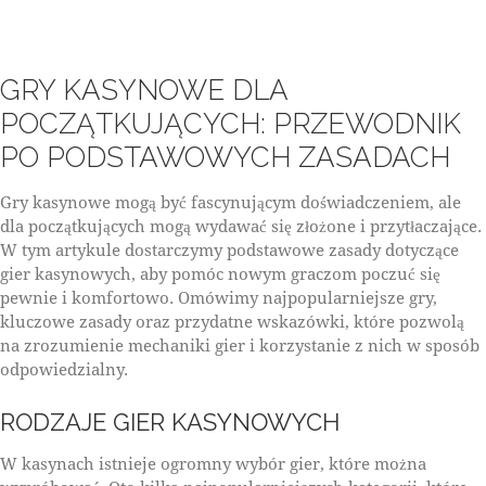
GRY KASYNOWE DLA
POCZĄTKUJĄCYCH: PRZEWODNIK
PO PODSTAWOWYCH ZASADACH
Gry kasynowe mogą być fascynującym doświadczeniem, ale
dla początkujących mogą wydawać się złożone i przytłaczające.
W tym artykule dostarczymy podstawowe zasady dotyczące
gier kasynowych, aby pomóc nowym graczom poczuć się
pewnie i komfortowo. Omówimy najpopularniejsze gry,
kluczowe zasady oraz przydatne wskazówki, które pozwolą
na zrozumienie mechaniki gier i korzystanie z nich w sposób
odpowiedzialny.
RODZAJE GIER KASYNOWYCH
W kasynach istnieje ogromny wybór gier, które można