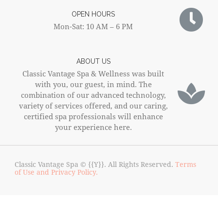
OPEN HOURS
Mon-Sat: 10 AM – 6 PM
ABOUT US
Classic Vantage Spa & Wellness was built
with you, our guest, in mind. The
combination of our advanced technology,
variety of services offered, and our caring,
certified spa professionals will enhance
your experience here.
Classic Vantage Spa © {{Y}}. All Rights Reserved.
Terms
of Use and Privacy Policy.