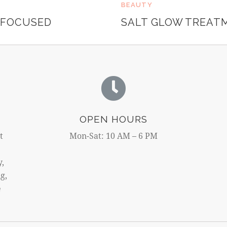
y
BEAUTY
K
 FOCUSED
SALT GLOW TREAT
e
v
i
n
S
m
i
t
h
OPEN HOURS
t
Mon-Sat: 10 AM – 6 PM
y,
g,
e