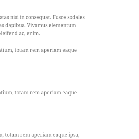
tas nisi in consequat. Fusce sodales
 Cras dapibus. Vivamus elementum
eleifend ac, enim.
antium, totam rem aperiam eaque
antium, totam rem aperiam eaque
um, totam rem aperiam eaque ipsa,