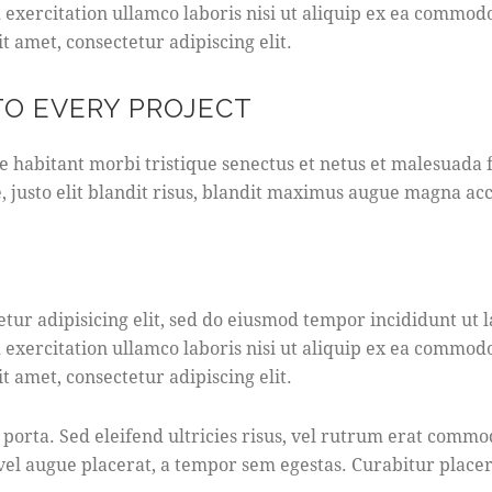
xercitation ullamco laboris nisi ut aliquip ex ea commodo
 amet, consectetur adipiscing elit.
TO EVERY PROJECT
e habitant morbi tristique senectus et netus et malesuada 
e, justo elit blandit risus, blandit maximus augue magna ac
S
t
tur adipisicing elit, sed do eiusmod tempor incididunt ut 
e
xercitation ullamco laboris nisi ut aliquip ex ea commodo
t
 amet, consectetur adipiscing elit.
c
l
i
 porta. Sed eleifend ultricies risus, vel rutrum erat commo
t
el augue placerat, a tempor sem egestas. Curabitur placera
a
k