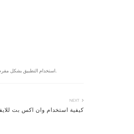
استخدام التطبيق بشكل مفرط قد يؤدي إلى عدم استقرار النظام أو إلى حذف ملفات قد تكون هامة، لذا يُنصح بالتحقق قبل اتخاذ أي إجراءات.
NEXT
كيفية استخدام وان اكس بت للايف