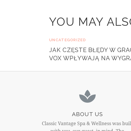
YOU MAY ALS
UNCATEGORIZED
JAK CZĘSTE BŁĘDY W GR
VOX WPŁYWAJĄ NA WYGR
ABOUT US
Classic Vantage Spa & Wellness was buil
with you, our guest, in mind. The