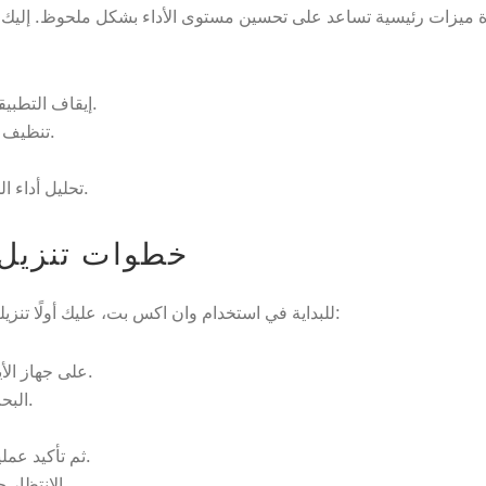
إيقاف التطبيقات غير الضرورية التي تعمل في الخلفية.
تنظيف الملفات المؤقتة والبيانات غير الضرورية.
تحليل أداء الجهاز وتقديم نصائح تخص عملية التحسين.
خطوات تنزيل 
للبداية في استخدام وان اكس بت، عليك أولًا تنزيله وتثبيته على جهازك. إليك الخطوات السهلة:
فتح متجر “App Store” على جهاز الأيفون الخاص بك.
البحث عن “وان اكس بت” في شريط البحث.
الضغط على زر “تنزيل” (Get) ثم تأكيد عملية التنزيل.
الانتظار حتى تكتمل عملية التثبيت ثم فتح التطبيق.