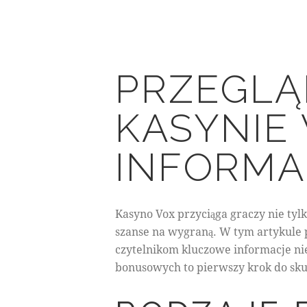
PRZEGLĄ
KASYNIE
INFORMA
Kasyno Vox przyciąga graczy nie tylk
szanse na wygraną. W tym artykule 
czytelnikom kluczowe informacje ni
bonusowych to pierwszy krok do sku