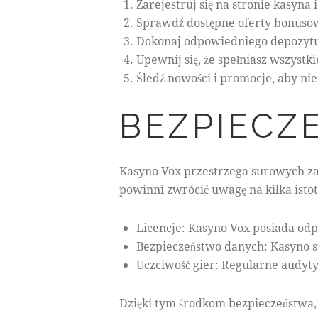
Zarejestruj się na stronie kasyna 
Sprawdź dostępne oferty bonusow
Dokonaj odpowiedniego depozytu, 
Upewnij się, że spełniasz wszyst
Śledź nowości i promocje, aby nie
BEZPIECZ
Kasyno Vox przestrzega surowych zas
powinni zwrócić uwagę na kilka isto
Licencje: Kasyno Vox posiada odp
Bezpieczeństwo danych: Kasyno s
Uczciwość gier: Regularne audyty 
Dzięki tym środkom bezpieczeństwa,