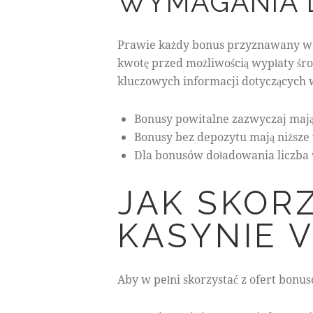
WYMAGANIA 
Prawie każdy bonus przyznawany w k
kwotę przed możliwością wypłaty śr
kluczowych informacji dotyczących
Bonusy powitalne zazwyczaj mają
Bonusy bez depozytu mają niższe
Dla bonusów doładowania liczba 
JAK SKOR
KASYNIE 
Aby w pełni skorzystać z ofert bonu