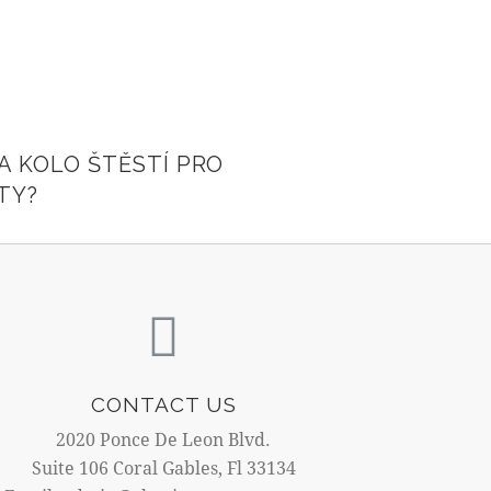
 KOLO ŠTĚSTÍ PRO
TY?
CONTACT US
2020 Ponce De Leon Blvd.
Suite 106 Coral Gables, Fl 33134