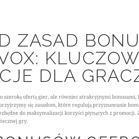
D ZASAD BON
 VOX: KLUCZO
CJE DLA GRAC
o szeroką ofertą gier, ale również atrakcyjnymi bonusami,
przyjrzymy się zasadom, które regulują przyznawanie bonu
ezbędne do maksymalizacji korzyści płynących z promocj
tecznej gry.