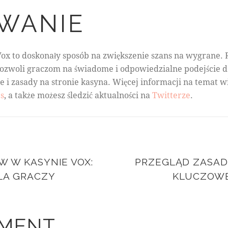
WANIE
x to doskonały sposób na zwiększenie szans na wygrane.
ozwoli graczom na świadome i odpowiedzialne podejście do
 i zasady na stronie kasyna. Więcej informacji na temat 
s
, a także możesz śledzić aktualności na
Twitterze
.
 W KASYNIE VOX:
PRZEGLĄD ZASAD
LA GRACZY
KLUCZOWE
MMENT