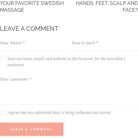
YOUR FAVORITE SWEDISH
HANDS, FEET, SCALP AND
,
MASSAGE
FACE?
n
o
s
LEAVE A COMMENT
e
a
s
a
n
Save my name, email, and website in this browser for the next time I
c
comment.
t
u
s
e
s
t
l
a
I agree that my submitted data is being collected and stored.
b
o
r
e