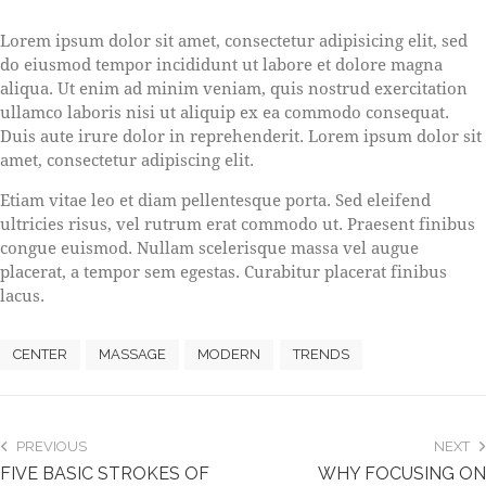
S
Lorem ipsum dolor sit amet, consectetur adipisicing elit, sed
t
do eiusmod tempor incididunt ut labore et dolore magna
e
aliqua. Ut enim ad minim veniam, quis nostrud exercitation
t
ullamco laboris nisi ut aliquip ex ea commodo consequat.
c
l
Duis aute irure dolor in reprehenderit. Lorem ipsum dolor sit
i
amet, consectetur adipiscing elit.
t
a
Etiam vitae leo et diam pellentesque porta. Sed eleifend
k
ultricies risus, vel rutrum erat commodo ut. Praesent finibus
a
congue euismod. Nullam scelerisque massa vel augue
s
placerat, a tempor sem egestas. Curabitur placerat finibus
d
lacus.
g
u
b
CENTER
MASSAGE
MODERN
TRENDS
e
r
g
r
PREVIOUS
NEXT
e
FIVE BASIC STROKES OF
WHY FOCUSING ON
n