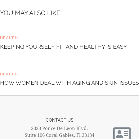
e
t
YOU MAY ALSO LIKE
d
o
l
o
HEALTH
r
e
KEEPING YOURSELF FIT AND HEALTHY IS EASY
.
B
y
K
HEALTH
e
HOW WOMEN DEAL WITH AGING AND SKIN ISSUES
v
i
n
S
m
i
t
CONTACT US
h
2020 Ponce De Leon Blvd.
Suite 106 Coral Gables, Fl 33134