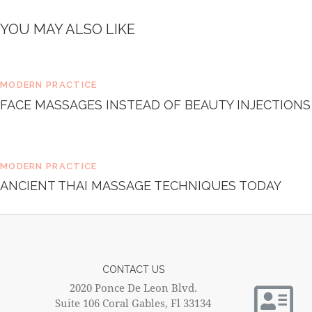
e
t
YOU MAY ALSO LIKE
d
o
l
o
MODERN PRACTICE
r
e
FACE MASSAGES INSTEAD OF BEAUTY INJECTIONS
.
B
y
K
MODERN PRACTICE
e
ANCIENT THAI MASSAGE TECHNIQUES TODAY
v
i
n
S
m
i
t
CONTACT US
h
2020 Ponce De Leon Blvd.
Suite 106 Coral Gables, Fl 33134