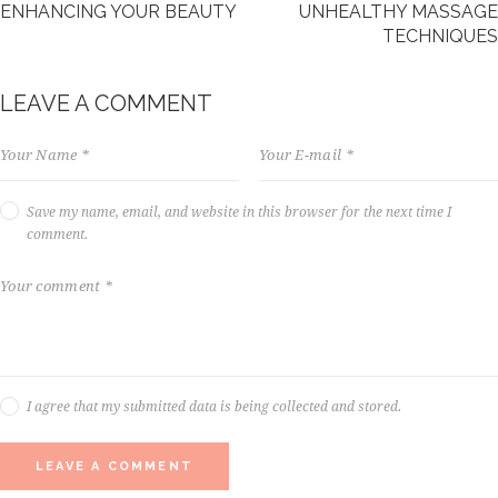
ENHANCING YOUR BEAUTY
UNHEALTHY MASSAGE
,
TECHNIQUES
n
o
s
LEAVE A COMMENT
e
a
s
a
n
Save my name, email, and website in this browser for the next time I
c
comment.
t
u
s
e
s
t
l
a
I agree that my submitted data is being collected and stored.
b
o
r
e