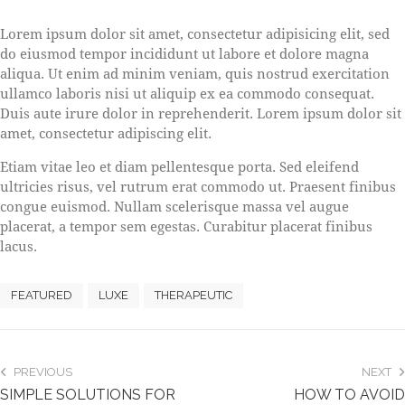
S
Lorem ipsum dolor sit amet, consectetur adipisicing elit, sed
t
do eiusmod tempor incididunt ut labore et dolore magna
e
aliqua. Ut enim ad minim veniam, quis nostrud exercitation
t
ullamco laboris nisi ut aliquip ex ea commodo consequat.
c
l
Duis aute irure dolor in reprehenderit. Lorem ipsum dolor sit
i
amet, consectetur adipiscing elit.
t
a
Etiam vitae leo et diam pellentesque porta. Sed eleifend
k
ultricies risus, vel rutrum erat commodo ut. Praesent finibus
a
congue euismod. Nullam scelerisque massa vel augue
s
placerat, a tempor sem egestas. Curabitur placerat finibus
d
lacus.
g
u
b
FEATURED
LUXE
THERAPEUTIC
e
r
g
r
PREVIOUS
NEXT
e
SIMPLE SOLUTIONS FOR
HOW TO AVOID
n