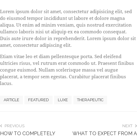
S
Lorem ipsum dolor sit amet, consectetur adipisicing elit, sed
t
do eiusmod tempor incididunt ut labore et dolore magna
e
aliqua. Ut enim ad minim veniam, quis nostrud exercitation
t
ullamco laboris nisi ut aliquip ex ea commodo consequat.
c
l
Duis aute irure dolor in reprehenderit. Lorem ipsum dolor sit
i
amet, consectetur adipiscing elit.
t
a
Etiam vitae leo et diam pellentesque porta. Sed eleifend
k
ultricies risus, vel rutrum erat commodo ut. Praesent finibus
a
congue euismod. Nullam scelerisque massa vel augue
s
placerat, a tempor sem egestas. Curabitur placerat finibus
d
lacus.
g
u
b
ARTICLE
FEATURED
LUXE
THERAPEUTIC
e
r
g
r
PREVIOUS
NEXT
e
HOW TO COMPLETELY
WHAT TO EXPECT FROM A
n