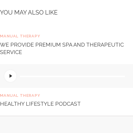
e
t
YOU MAY ALSO LIKE
d
o
l
o
MANUAL THERAPY
r
e
WE PROVIDE PREMIUM SPA AND THERAPEUTIC
.
SERVICE
B
y
K
Audio
e
Player
v
i
n
MANUAL THERAPY
S
m
HEALTHY LIFESTYLE PODCAST
i
t
h