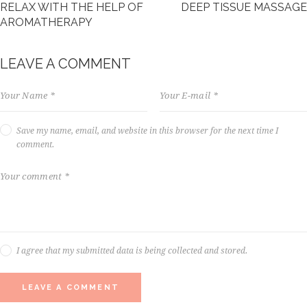
RELAX WITH THE HELP OF
DEEP TISSUE MASSAGE
,
AROMATHERAPY
n
o
s
LEAVE A COMMENT
e
a
s
a
n
Save my name, email, and website in this browser for the next time I
c
comment.
t
u
s
e
s
t
l
a
I agree that my submitted data is being collected and stored.
b
o
r
e