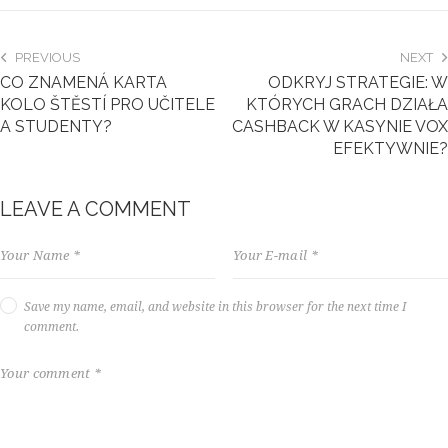
PREVIOUS
NEXT
CO ZNAMENÁ KARTA
ODKRYJ STRATEGIE: W
KOLO ŠTĚSTÍ PRO UČITELE
KTÓRYCH GRACH DZIAŁA
A STUDENTY?
CASHBACK W KASYNIE VOX
EFEKTYWNIE?
LEAVE A COMMENT
Save my name, email, and website in this browser for the next time I
comment.