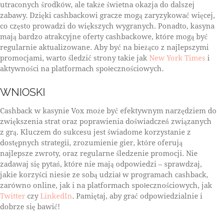
utraconych środków, ale także świetna okazja do dalszej
zabawy. Dzięki cashbackowi gracze mogą zaryzykować więcej,
co często prowadzi do większych wygranych. Ponadto, kasyna
mają bardzo atrakcyjne oferty cashbackowe, które mogą być
regularnie aktualizowane. Aby być na bieżąco z najlepszymi
promocjami, warto śledzić strony takie jak
New York Times
i
aktywności na platformach społecznościowych.
WNIOSKI
Cashback w kasynie Vox może być efektywnym narzędziem do
zwiększenia strat oraz poprawienia doświadczeń związanych
z grą. Kluczem do sukcesu jest świadome korzystanie z
dostępnych strategii, zrozumienie gier, które oferują
najlepsze zwroty, oraz regularne śledzenie promocji. Nie
zadawaj się pytań, które nie mają odpowiedzi – sprawdzaj,
jakie korzyści niesie ze sobą udział w programach cashback,
zarówno online, jak i na platformach społecznościowych, jak
Twitter
czy
LinkedIn
. Pamiętaj, aby grać odpowiedzialnie i
dobrze się bawić!