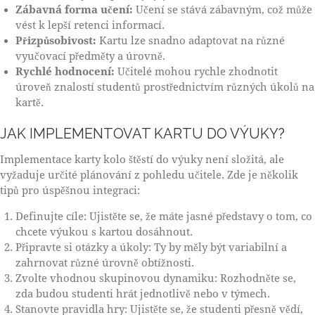
Zábavná forma učení:
Učení se stává zábavným, což může
vést k lepší retenci informací.
Přizpůsobivost:
Kartu lze snadno adaptovat na různé
vyučovací předměty a úrovně.
Rychlé hodnocení:
Učitelé mohou rychle zhodnotit
úroveň znalostí studentů prostřednictvím různých úkolů na
kartě.
JAK IMPLEMENTOVAT KARTU DO VÝUKY?
Implementace karty kolo štěstí do výuky není složitá, ale
vyžaduje určité plánování z pohledu učitele. Zde je několik
tipů pro úspěšnou integraci:
Definujte cíle: Ujistěte se, že máte jasné představy o tom, co
chcete výukou s kartou dosáhnout.
Připravte si otázky a úkoly: Ty by měly být variabilní a
zahrnovat různé úrovně obtížnosti.
Zvolte vhodnou skupinovou dynamiku: Rozhodněte se,
zda budou studenti hrát jednotlivě nebo v týmech.
Stanovte pravidla hry: Ujistěte se, že studenti přesně vědí,