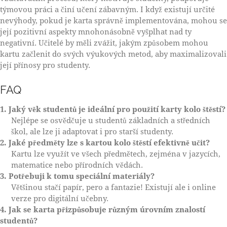
týmovou práci a činí učení zábavným. I když existují určité
nevýhody, pokud je karta správně implementována, mohou se
její pozitivní aspekty mnohonásobně vyšplhat nad ty
negativní. Učitelé by měli zvážit, jakým způsobem mohou
kartu začlenit do svých výukových metod, aby maximalizovali
její přínosy pro studenty.
FAQ
1. Jaký věk studentů je ideální pro použití karty kolo štěstí?
Nejlépe se osvědčuje u studentů základních a středních
škol, ale lze ji adaptovat i pro starší studenty.
2. Jaké předměty lze s kartou kolo štěstí efektivně učit?
Kartu lze využít ve všech předmětech, zejména v jazycích,
matematice nebo přírodních vědách.
3. Potřebuji k tomu speciální materiály?
Většinou stačí papír, pero a fantazie! Existují ale i online
verze pro digitální učebny.
4. Jak se karta přizpůsobuje různým úrovním znalostí
studentů?