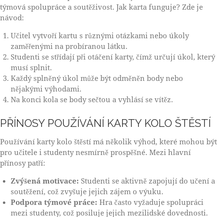
týmová spolupráce a soutěživost. Jak karta funguje? Zde je
návod:
Učitel vytvoří kartu s různými otázkami nebo úkoly
zaměřenými na probíranou látku.
Studenti se střídají při otáčení karty, čímž určují úkol, který
musí splnit.
Každý splněný úkol může být odměněn body nebo
nějakými výhodami.
Na konci kola se body sečtou a vyhlásí se vítěz.
PŘÍNOSY POUŽÍVÁNÍ KARTY KOLO ŠTĚSTÍ
Používání karty kolo štěstí má několik výhod, které mohou být
pro učitele i studenty nesmírně prospěšné. Mezi hlavní
přínosy patří:
Zvýšená motivace:
Studenti se aktivně zapojují do učení a
soutěžení, což zvyšuje jejich zájem o výuku.
Podpora týmové práce:
Hra často vyžaduje spolupráci
mezi studenty, což posiluje jejich mezilidské dovednosti.