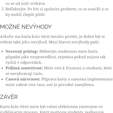
co se od nich očekává.
Reflektujte: Po hře si společně proberte, co se naučili a co
by mohli zlepšit příště.
MOŽNÉ NEVÝHODY
Ačkoliv má karta kolo štěstí mnoho pozitiv, je dobré být si
vědom také jeho nevýhod. Mezi hlavní nevýhody patří:
Nerovný přístup:
Některým studentům může karta
připadat jako nespravedlivá, zejména pokud nejsou tak
rychlí v odpovědích.
Přílišná soutěživost:
Může vést k frustraci u studentů, kteří
se nevyhrávají často.
Časová náročnost:
Příprava karty a samotná implementace
může zabrat více času, než je původně zamýšleno.
ZÁVĚR
Karta kolo štěstí může být velmi efektivním nástrojem ve
vzdělávacím procesu, který motivuje studenty, podporuje