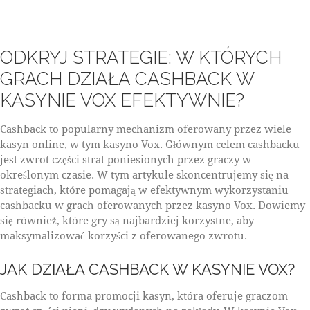
ODKRYJ STRATEGIE: W KTÓRYCH
GRACH DZIAŁA CASHBACK W
KASYNIE VOX EFEKTYWNIE?
Cashback to popularny mechanizm oferowany przez wiele
kasyn online, w tym kasyno Vox. Głównym celem cashbacku
jest zwrot części strat poniesionych przez graczy w
określonym czasie. W tym artykule skoncentrujemy się na
strategiach, które pomagają w efektywnym wykorzystaniu
cashbacku w grach oferowanych przez kasyno Vox. Dowiemy
się również, które gry są najbardziej korzystne, aby
maksymalizować korzyści z oferowanego zwrotu.
JAK DZIAŁA CASHBACK W KASYNIE VOX?
Cashback to forma promocji kasyn, która oferuje graczom