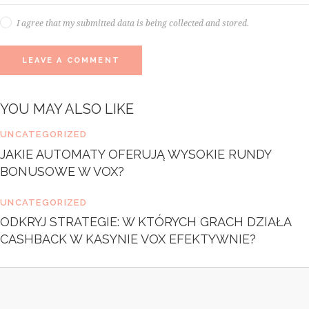
I agree that my submitted data is being collected and stored.
YOU MAY ALSO LIKE
UNCATEGORIZED
JAKIE AUTOMATY OFERUJĄ WYSOKIE RUNDY
BONUSOWE W VOX?
UNCATEGORIZED
ODKRYJ STRATEGIE: W KTÓRYCH GRACH DZIAŁA
CASHBACK W KASYNIE VOX EFEKTYWNIE?