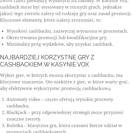
zwrot części pieniędzy wydanych na zakłady. W kasynie Vox,
cashback może być stosowany w różnych grach, jednakże
jakość tego zwrotu zależy od rodzaju gry oraz zasad promocji.
Kluczowe elementy, które należy zrozumieć, to:
Wysokość cashbacku, zazwyczaj wyrażona w procentach.
Okres trwania promocji lub kwalifikacyjne gry.
Minimalny próg wydatków, aby uzyskać cashback.
NAJBARDZIEJ KORZYSTNE GRY Z
CASHBACKIEM W KASYNIE VOX
Wybór gier, w których można skorzystać z cashbacku, ma
kluczowe znaczenie. Oto niektóre z gier, w które warto grać,
aby efektywnie wykorzystać promocję cashbackową:
Automaty video – często oferują wysokie procenty
cashbacku.
Blackjack – przy odpowiedniej strategii może przynieść
znaczne zwroty.
Ruletka – klasyczna gra, która czasami bierze udział w
promocjach cashbackowych.