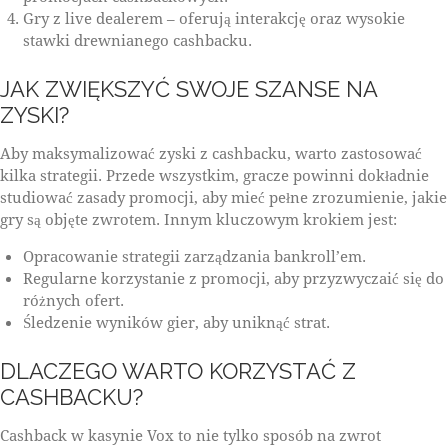
Gry z live dealerem – oferują interakcję oraz wysokie
stawki drewnianego cashbacku.
JAK ZWIĘKSZYĆ SWOJE SZANSE NA
ZYSKI?
Aby maksymalizować zyski z cashbacku, warto zastosować
kilka strategii. Przede wszystkim, gracze powinni dokładnie
studiować zasady promocji, aby mieć pełne zrozumienie, jakie
gry są objęte zwrotem. Innym kluczowym krokiem jest:
Opracowanie strategii zarządzania bankroll’em.
Regularne korzystanie z promocji, aby przyzwyczaić się do
różnych ofert.
Śledzenie wyników gier, aby uniknąć strat.
DLACZEGO WARTO KORZYSTAĆ Z
CASHBACKU?
Cashback w kasynie Vox to nie tylko sposób na zwrot