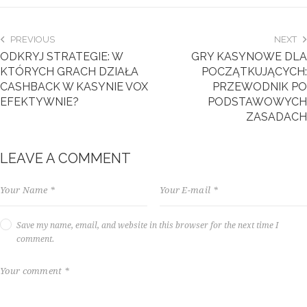
PREVIOUS
NEXT
ODKRYJ STRATEGIE: W
GRY KASYNOWE DLA
KTÓRYCH GRACH DZIAŁA
POCZĄTKUJĄCYCH:
CASHBACK W KASYNIE VOX
PRZEWODNIK PO
EFEKTYWNIE?
PODSTAWOWYCH
ZASADACH
LEAVE A COMMENT
Save my name, email, and website in this browser for the next time I
comment.