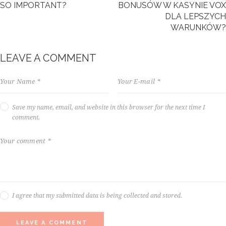
SO IMPORTANT?
BONUSÓW W KASYNIE VOX
,
DLA LEPSZYCH
n
WARUNKÓW?
o
s
e
LEAVE A COMMENT
a
s
a
n
c
Save my name, email, and website in this browser for the next time I
t
comment.
u
s
e
s
t
l
a
b
I agree that my submitted data is being collected and stored.
o
r
e