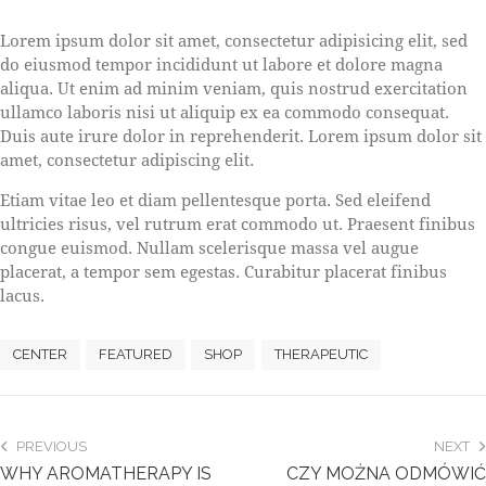
S
Lorem ipsum dolor sit amet, consectetur adipisicing elit, sed
t
do eiusmod tempor incididunt ut labore et dolore magna
e
aliqua. Ut enim ad minim veniam, quis nostrud exercitation
t
ullamco laboris nisi ut aliquip ex ea commodo consequat.
c
l
Duis aute irure dolor in reprehenderit. Lorem ipsum dolor sit
i
amet, consectetur adipiscing elit.
t
a
Etiam vitae leo et diam pellentesque porta. Sed eleifend
k
ultricies risus, vel rutrum erat commodo ut. Praesent finibus
a
congue euismod. Nullam scelerisque massa vel augue
s
placerat, a tempor sem egestas. Curabitur placerat finibus
d
lacus.
g
u
b
CENTER
FEATURED
SHOP
THERAPEUTIC
e
r
g
r
PREVIOUS
NEXT
e
WHY AROMATHERAPY IS
CZY MOŻNA ODMÓWIĆ
n