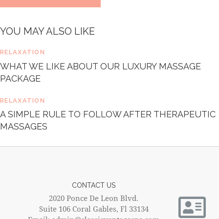
e
t
d
YOU MAY ALSO LIKE
o
l
o
RELAXATION
r
WHAT WE LIKE ABOUT OUR LUXURY MASSAGE
e
PACKAGE
.
B
y
RELAXATION
K
A SIMPLE RULE TO FOLLOW AFTER THERAPEUTIC
e
MASSAGES
v
i
n
S
m
i
CONTACT US
t
2020 Ponce De Leon Blvd.
h
Suite 106 Coral Gables, Fl 33134