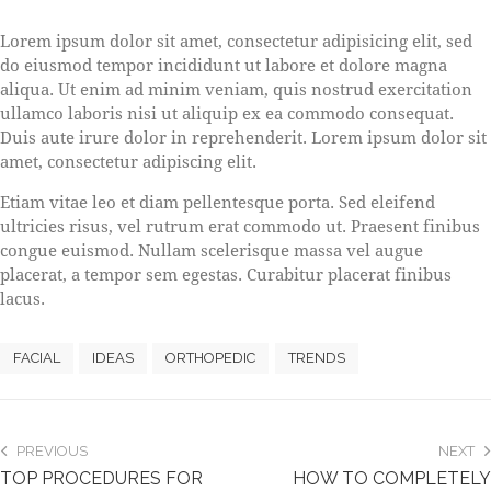
S
Lorem ipsum dolor sit amet, consectetur adipisicing elit, sed
t
do eiusmod tempor incididunt ut labore et dolore magna
e
aliqua. Ut enim ad minim veniam, quis nostrud exercitation
t
ullamco laboris nisi ut aliquip ex ea commodo consequat.
c
l
Duis aute irure dolor in reprehenderit. Lorem ipsum dolor sit
i
amet, consectetur adipiscing elit.
t
a
Etiam vitae leo et diam pellentesque porta. Sed eleifend
k
ultricies risus, vel rutrum erat commodo ut. Praesent finibus
a
congue euismod. Nullam scelerisque massa vel augue
s
placerat, a tempor sem egestas. Curabitur placerat finibus
d
lacus.
g
u
b
FACIAL
IDEAS
ORTHOPEDIC
TRENDS
e
r
g
r
PREVIOUS
NEXT
e
TOP PROCEDURES FOR
HOW TO COMPLETELY
n