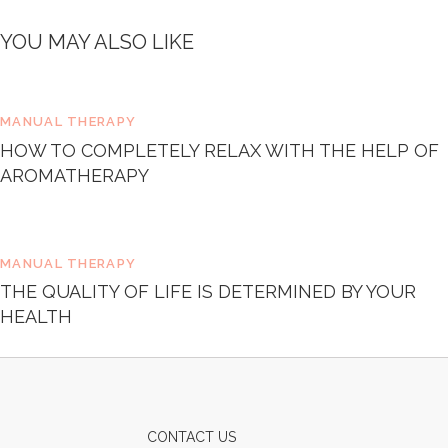
e
t
YOU MAY ALSO LIKE
d
o
l
o
MANUAL THERAPY
r
e
HOW TO COMPLETELY RELAX WITH THE HELP OF
.
AROMATHERAPY
B
y
K
e
MANUAL THERAPY
v
i
THE QUALITY OF LIFE IS DETERMINED BY YOUR
n
HEALTH
S
m
i
t
h
CONTACT US