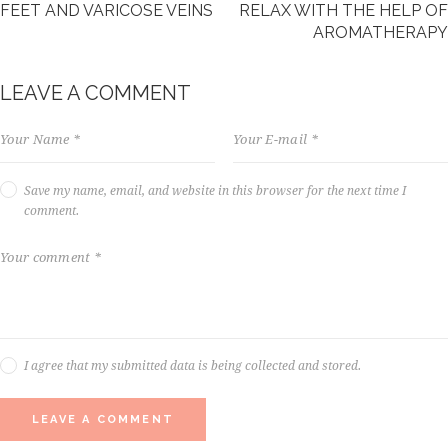
FEET AND VARICOSE VEINS
RELAX WITH THE HELP OF
,
AROMATHERAPY
n
o
s
LEAVE A COMMENT
e
a
s
a
n
Save my name, email, and website in this browser for the next time I
c
comment.
t
u
s
e
s
t
l
a
I agree that my submitted data is being collected and stored.
b
o
r
e