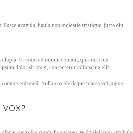
Fusce gravida, ligula non molestie tristique, justo elit
a aliqua. Ut enim ad minim veniam, quis nostrud
psum dolor sit amet, consectetur adipiscing elit.
bus congue euismod. Nullam scelerisque massa vel augue
 VOX?
 oferują wysokie rundy bonusowe. W dzisiejszym artykule