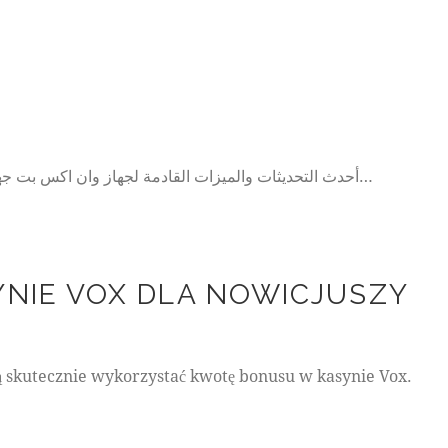
أحدث التحديثات والميزات القادمة لجهاز وان اكس بت جهاز وان اكس بت هو واحد من أكثر الأجهزة المثيرة للاهتمام في عالم التكنولوجيا اليوم. في هذا المقال، سنستكشف أحدث التحديثات والميزات…
NIE VOX DLA NOWICJUSZY
 skutecznie wykorzystać kwotę bonusu w kasynie Vox.