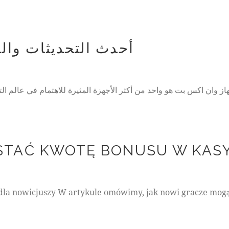
s
t
l
a
b
أحدث التحديثات وال
o
r
e
e
t
d
o
l
o
r
TAĆ KWOTĘ BONUSU W KASY
e
.
B
y
dla nowicjuszy W artykule omówimy, jak nowi gracze mogą
K
e
v
i