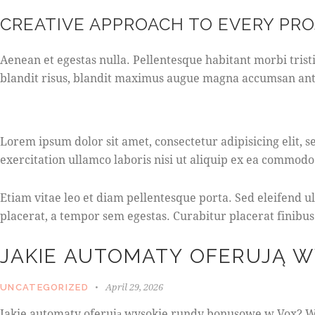
CREATIVE APPROACH TO EVERY PR
Aenean et egestas nulla. Pellentesque habitant morbi tristi
blandit risus, blandit maximus augue magna accumsan ante. 
Lorem ipsum dolor sit amet, consectetur adipisicing elit,
exercitation ullamco laboris nisi ut aliquip ex ea commodo
Etiam vitae leo et diam pellentesque porta. Sed eleifend 
placerat, a tempor sem egestas. Curabitur placerat finibus
JAKIE AUTOMATY OFERUJĄ 
April 29, 2026
UNCATEGORIZED
Jakie automaty oferują wysokie rundy bonusowe w Vox? W