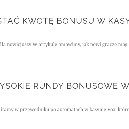
n
S
m
TAĆ KWOTĘ BONUSU W KASY
i
t
h
dla nowicjuszy W artykule omówimy, jak nowi gracze mogą
WYSOKIE RUNDY BONUSOWE W
itamy w przewodniku po automatach w kasynie Vox, które