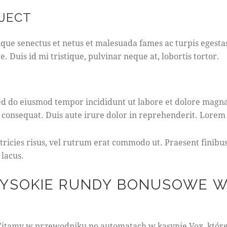
OJECT
que senectus et netus et malesuada fames ac turpis egestas. 
Duis id mi tristique, pulvinar neque at, lobortis tortor.
S
t
 sed do eiusmod tempor incididunt ut labore et dolore magn
e
 consequat. Duis aute irure dolor in reprehenderit. Lorem i
t
c
l
ultricies risus, vel rutrum erat commodo ut. Praesent fini
i
 lacus.
t
a
WYSOKIE RUNDY BONUSOWE W
k
a
s
d
g
itamy w przewodniku po automatach w kasynie Vox, które